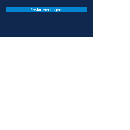
Enviar mensagem
Vaz & Mardock Advogados Associados
Email: vazmardockadv@gmail
.com
Tel:
(91) 99234-2734